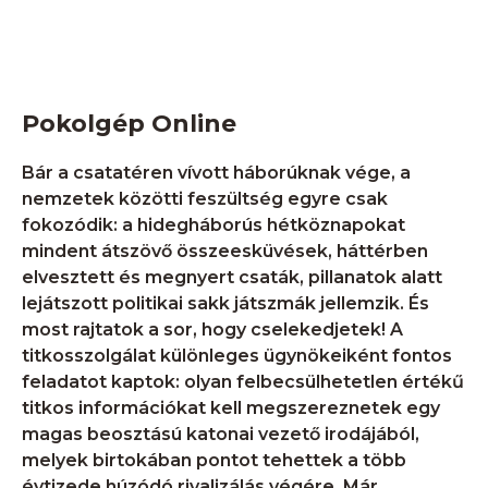
Pokolgép Online
Bár a csatatéren vívott háborúknak vége, a
nemzetek közötti feszültség egyre csak
fokozódik: a hidegháborús hétköznapokat
mindent átszövő összeesküvések, háttérben
elvesztett és megnyert csaták, pillanatok alatt
lejátszott politikai sakk játszmák jellemzik. És
most rajtatok a sor, hogy cselekedjetek! A
titkosszolgálat különleges ügynökeiként fontos
feladatot kaptok: olyan felbecsülhetetlen értékű
titkos információkat kell megszereznetek egy
magas beosztású katonai vezető irodájából,
melyek birtokában pontot tehettek a több
évtizede húzódó rivalizálás végére. Már