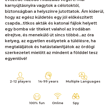
karnyújtásnyira vagytok a célotoktól,
biztonságban a helyszínre jutottatok. Ám kiderül,
hogy az egész küldetés egy jól előkészített
csapda…titkos akták és katonai fájlok helyett
egy bomba vár titeket valahol az irodában
elrejtve, és menekülő út sincs többé…az óra
ketyeg, az egyetlen esélyetek a túlélésre, ha
megtaláljátok és hatástalanítjátok az ördögi
szerkezetet mielőtt az mindent a földdel tesz
egyenlővé!
2-12 players
14-99 years
Multiple Languages
100% fun
Online
Spy